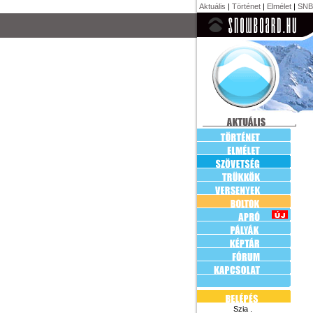
Aktuális
|
Történet
|
Elmélet
|
SNB
Szia .