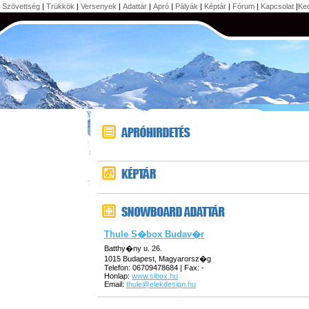
 Szövettség
|
Trükkök
|
Versenyek
|
Adattár
|
Apró
|
Pályák
|
Képtár
|
Fórum
|
Kapcsolat
|
Ke
Thule S�box Budav�r
Batthy�ny u. 26.
1015 Budapest, Magyarorsz�g
Telefon: 06709478684 | Fax: -
Honlap:
www.sibox.hu
Email:
thule@elekdesign.hu