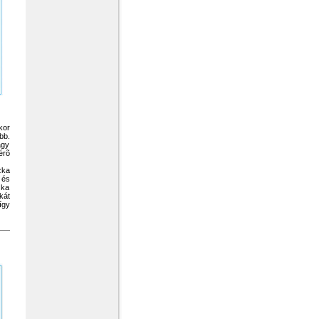
kor
bb.
agy
érõ
zka
 és
zka
kát
így