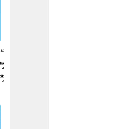
kat
 ha
á a
zik
vre