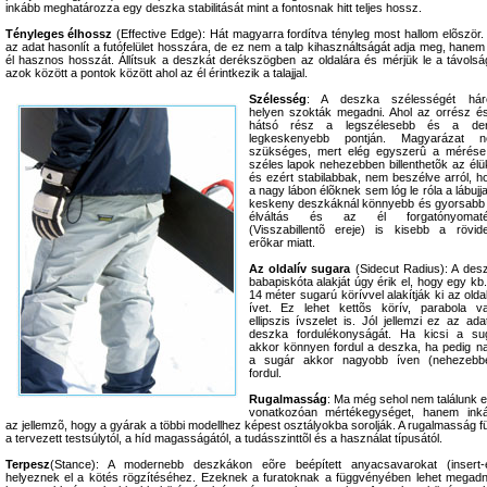
inkább meghatározza egy deszka stabilitását mint a fontosnak hitt teljes hossz.
Tényleges élhossz
(Effective Edge): Hát magyarra fordítva tényleg most hallom elõször.
az adat hasonlít a futófelület hosszára, de ez nem a talp kihasználtságát adja meg, hanem
él hasznos hosszát. Állítsuk a deszkát derékszögben az oldalára és mérjük le a távolsá
azok között a pontok között ahol az él érintkezik a talajjal.
Szélesség
: A deszka szélességét há
helyen szokták megadni. Ahol az orrész é
hátsó rész a legszélesebb és a de
legkeskenyebb pontján. Magyarázat 
szükséges, mert elég egyszerû a mérése
széles lapok nehezebben billenthetõk az élü
és ezért stabilabbak, nem beszélve arról, h
a nagy lábon élõknek sem lóg le róla a lábujja
keskeny deszkáknál könnyebb és gyorsabb
élváltás és az él forgatónyomaté
(Visszabillentõ ereje) is kisebb a rövid
erõkar miatt.
Az oldalív sugara
(Sidecut Radius): A des
babapiskóta alakját úgy érik el, hogy egy kb.
14 méter sugarú körívvel alakítják ki az olda
ívet. Ez lehet kettõs körív, parabola v
ellipszis ívszelet is. Jól jellemzi ez az ada
deszka fordulékonyságát. Ha kicsi a su
akkor könnyen fordul a deszka, ha pedig n
a sugár akkor nagyobb íven (nehezebb
fordul.
Rugalmasság
: Ma még sehol nem találunk e
vonatkozóan mértékegységet, hanem ink
az jellemzõ, hogy a gyárak a többi modellhez képest osztályokba sorolják. A rugalmasság f
a tervezett testsúlytól, a híd magasságától, a tudásszinttõl és a használat típusától.
Terpesz
(Stance): A modernebb deszkákon eõre beépített anyacsavarokat (insert-
helyeznek el a kötés rögzítéséhez. Ezeknek a furatoknak a függvényében lehet megadn