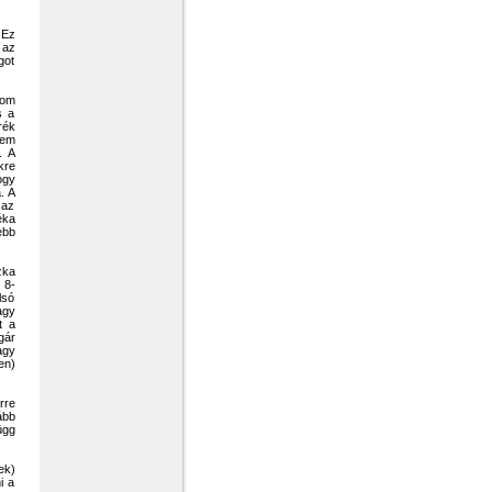
 Ez
 az
got
rom
s a
rék
nem
. A
kre
ogy
. A
 az
ka
ebb
zka
 8-
lsó
agy
t a
gár
agy
en)
rre
ább
ügg
ek)
i a