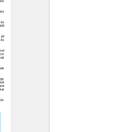
hoz
ért
 és
bõl
jól
 és
vol
csi
ejt
nak
egy
ott
ami
kal
 és