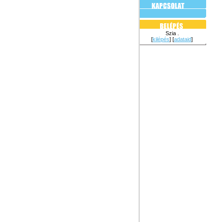
Szia .
[
kilépés
] [
adataid
]