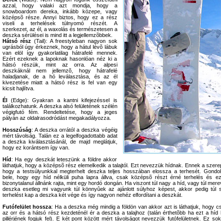
azzal, hogy valaki azt mondja, hogy a
snowboardom dereka, inkább közepe, vagy
középsõ része. Annyi biztos, hogy ez a rész
viseli a terhelések túlnyomó részét. A
szerkezet, az él, a waxolás és természetesen a
deszka sérülései is mind itt a legjellemzõbbek.
Hátsó rész
(Tail): A freestyleban nagyon sok
ugrásból úgy érkeznek, hogy a hátul lévõ lábuk
van elöl így gyakorlatilag hátrafelé mennek.
Ezért ezeknek a lapoknak hasonlóan néz ki a
hátsó részük, mint az orra. Az alpesi
deszkáknál nem jellemzõ, hogy hátrafelé
haladjanak, de a hó leválasztása, és az él
kivezetése miatt a hátsó rész is fel van egy
kicsit hajlítva.
Él
(Edge): Gyakran a kantni kifejezéssel is
találkozhatunk. A deszka alsó felületének szélén
végigfutó fém. Rendeltetése, hogy a jeges
pályán az oldalrasodródást megakadályozza.
Hosszúság
: A deszka orrától a deszka végéig
mért távolság. Talán ez a legelfogadottabb adat
a deszka kiválasztásánál, de majd meglátjuk,
hogy ez korántsem így van.
Híd
: Ha egy deszkát leteszünk a földre akkor
láthatjuk, hogy a középsõ rész elemelkedik a talajtól. Ezt nevezzük hídnak. Ennek a szere
hogy a testsúlyunkkal megterhelt deszka teljes hosszában elossza a terhesét. Gondol
bele, hogy egy híd nélküli puha lapra állva, csak középsõ részt érné terhelés és ez
bizonytalanul állnánk rajta, mint egy hordó dongán. Ha viszont túl nagy a híd, vagy túl mere
deszka esetleg mi vagyunk túl könnyûek az ajánlott súlyhoz képest, akkor pedig túl 
terhelést kap a deszka két vége és így nagyon nehéz elfordítani a deszkát.
Futófelület hossza
: Ha a deszka még mindig a földön van akkor azt is láthatjuk, hogy c
az orr és a hátsó rész kezdeténél ér a deszka a talajhoz (talán érthetõbb ha ezt a híd 
pillérjének fogjuk fel). E két pont között mért távolságot nevezzük futófelületnek. Ez sok