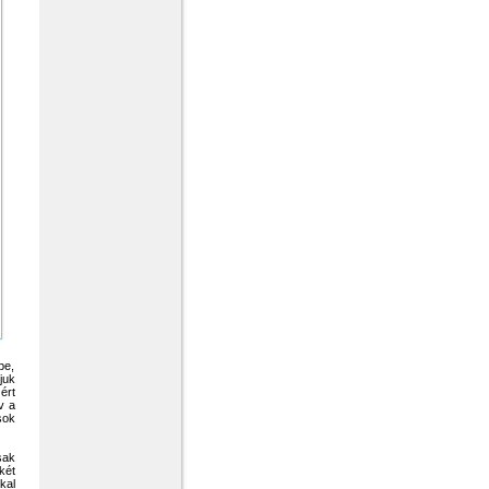
pe,
juk
ért
v a
sok
sak
két
kal