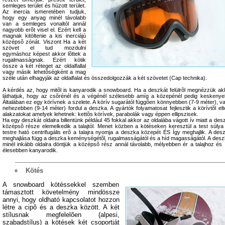
semleges terület és húzott terület.
Az inercia ismeretében tudjuk,
hogy egy anyag minél távolabb
van a semleges vonaltól annál
nagyobb erõt visel el. Ezért kell a
magnak kitöltenie a kis inerciájú
középsõ zónát. Viszont Ha a két
szövet el tud mozdulni
egymáshoz képest akkor lõttek a
rugalmasságnak. Ezért kötik
össze a két réteget az oldalfallal
vagy másik lehetõségként a mag
széle után elhagyják az oldalfalat és összedolgozzák a két szövetet (Cap technika).
A kérdés az, hogy mitõl is kanyarodik a snowboard. Ha a deszkát felülrõl megnézzük ak
láthatjuk, hogy az csõrénél és a végénél szélesebb amíg a közepénél pedig keskenye
Általában ez egy körívnek a szelete. A körív sugarától függõen könnyebben (7-9 méter), v
nehezebben (9-14 méter) fordul a deszka. A gyártók folyamatosat fejlesztik a körívtõl elt
alakzatokat amelyek lehetnek: kettõs körívek, parabolák vagy éppen ellipszisek.
Ha egy deszkát oldalra billentünk például 45 fokkal akkor az oldalába vágott ív miatt a des
középsõ része elemelkedik a talajtól. Menet közben a kötéseken keresztül a test súlya
testre ható centrifugális erõ a talajra nyomja a deszka közepét ÉS Így meghajlik. A des
meghajlása függ a deszka keménységétõl, rugalmasságától és a híd magasságától. A desz
minél inkább oldalra döntjük a középsõ rész annál távolabb, mélyebben ér a talajhoz és 
élesebben kanyarodik.
Kötés
A snowboard kötéssekkel szemben
támasztott követelmény mindössze
annyi, hogy oldható kapcsolatot hozzon
létre a cipõ és a deszka között. A két
stílusnak megfelelõen (alpesi,
szabadstílus) a kötések két csoportját