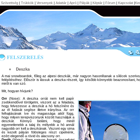
 Szövettség
|
Trükkök
|
Versenyek
|
Adattár
|
Apró
|
Pályák
|
Képtár
|
Fórum
|
Kapcsolat
|
Ke
FELSZERELÉS
D
eszka
A mai snowboardok, fõleg az alpesi deszkák, már nagyon hasonlítanak a sílécek szerkez
felépítéséhez. Elõször is lássuk a deszka részeit, így késõbb könnyebb beazonosítani, h
mirõl is van szó.
Mit, hogyan hívjunk?
Orr
(Nose): A deszka orrát nem kell papír
zsebkendõvel törölgetni, viszont az a feladata,
hogy felvezesse a deszkát a hó felszínére és
az él futását segítse illetve irányítsa. Az orr
felhajtásának íve és magassága attól függ,
hogy milyen terepviszonyok között használjuk a
deszkát. Könnyû belátni, hogy minél
egyenetlenebb a talaj és mélyebb a hó annál
nagyobb orr kell a deszkának. Viszont egy sima
és kezelt pályán fölösleges részt cipelnénk,
ezért elegendõ a rövid és alacsony orr.
Derék
(Waist): Nem nagyon fogunk összefutni