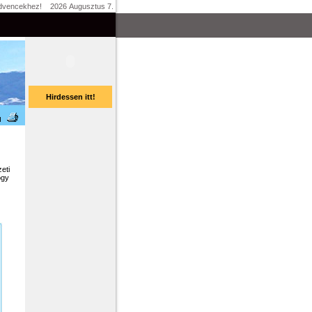
dvencekhez!
2026 Augusztus 7.
Hirdessen itt!
eti
ogy