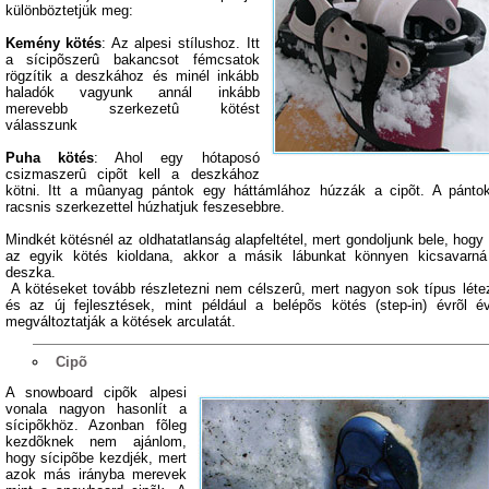
különböztetjük meg:
Kemény kötés
: Az alpesi stílushoz. Itt
a sícipõszerû bakancsot fémcsatok
rögzítik a deszkához és minél inkább
haladók vagyunk annál inkább
merevebb szerkezetû kötést
válasszunk
Puha kötés
: Ahol egy hótaposó
csizmaszerû cipõt kell a deszkához
kötni. Itt a mûanyag pántok egy háttámlához húzzák a cipõt. A pánto
racsnis szerkezettel húzhatjuk feszesebbre.
Mindkét kötésnél az oldhatatlanság alapfeltétel, mert gondoljunk bele, hogy
az egyik kötés kioldana, akkor a másik lábunkat könnyen kicsavarn
deszka.
A kötéseket tovább részletezni nem célszerû, mert nagyon sok típus léte
és az új fejlesztések, mint például a belépõs kötés (step-in) évrõl é
megváltoztatják a kötések arculatát.
Cipõ
A snowboard cipõk alpesi
vonala nagyon hasonlít a
sícipõkhöz. Azonban fõleg
kezdõknek nem ajánlom,
hogy sícipõbe kezdjék, mert
azok más irányba merevek