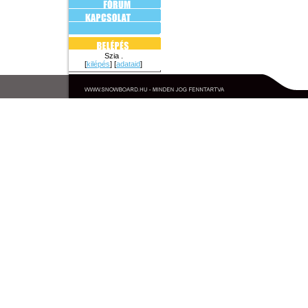
Szia .
[
kilépés
] [
adataid
]