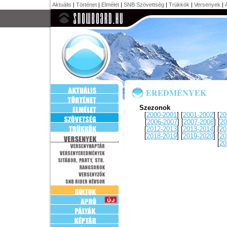
Aktuális
|
Történet
|
Elmélet
|
SNB Szövettség
|
Trükkök
|
Versenyek
|
EREDMÉNYEK
Szezonok
[
2000-2001
] [
2001-2002
] [
20
[
2006-2007
] [
2007-2008
] [
20
[
2012-2013
] [
2013-2014
] [
20
[
2018-2019
] [
2019-2020
] [
20
[
20